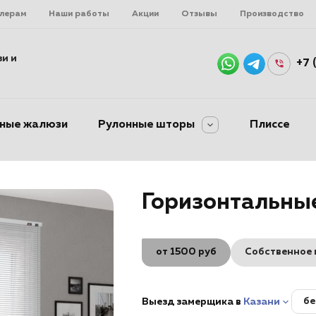
лерам
Наши работы
Акции
Отзывы
Производство
и и
+7 
ьные жалюзи
Рулонные шторы
Плиссе
Горизонтальны
от 1500 руб
Собственное 
бе
Выезд замерщика в
Казани