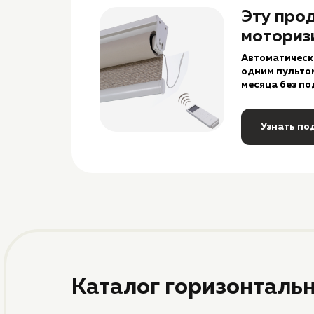
Эту про
моториз
Автоматическ
одним пультом
месяца без по
Узнать по
Каталог горизонталь