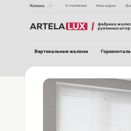
Казань
О компании
Наш адрес
Ди
фабрика жалюз
рулонных штор
Вертикальные жалюзи
Горизонтал