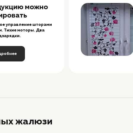
дукцию можно
ировать
ое управление шторами
. Тихие моторы. Два
дзарядки.
дробнее
ных жалюзи