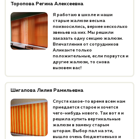
Торопова Регина Алексеевна
Я работаю в школе и наши
старые жалюзи весьма
поизносились, вернее несколько
звеньев на них. Мы решили
заказать одну секцию жалюзи.
Впечатления от сотрудников
Аликанте только
положительные, если порвутся и
другие жалюзи, то снова
вызовем вас!
Шигапова Лилия Рамильевна
Спустя какое-то время всем нам
приедается старое и хочется
чего-нибудь нового. Так вот я и
решила купить вертикальные
жалюзи в замену старым
шторам. Выбор пал на эти,
вышло очень бюджетненько и