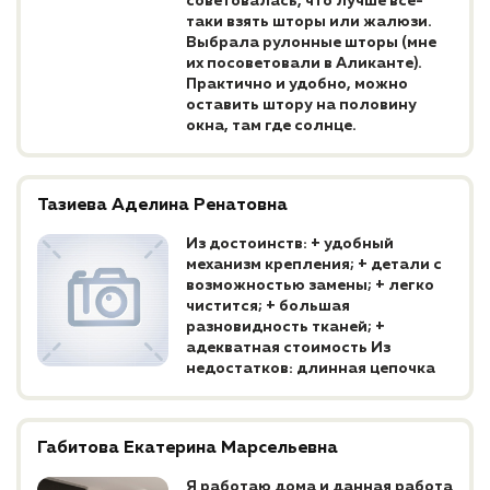
советовалась, что лучше все-
таки взять шторы или жалюзи.
Выбрала рулонные шторы (мне
их посоветовали в Аликанте).
Практично и удобно, можно
оставить штору на половину
окна, там где солнце.
Тазиева Аделина Ренатовна
Из достоинств: + удобный
механизм крепления; + детали с
возможностью замены; + легко
чистится; + большая
разновидность тканей; +
адекватная стоимость Из
недостатков: длинная цепочка
Габитова Екатерина Марсельевна
Я работаю дома и данная работа