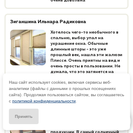
очень довольна
Зиганшина Ильнара Радиковна
Хотелось чего-то необычного в
спальню, выбор упал на
украшение окна. Обычные
длинные шторы - это уже
прошлый век, нашла эти жалюзи
Плиссе. Очень приятны на вид и
очень просты в пользовании. Не
думала, что это затянется на
неделю, но оно того стоило.
Наш сайт использует cookies, включая сервисы веб-
аналитики (файлы с данными о прошлых посещениях
сайта). Продолжая пользоваться сайтом, вы соглашаетесь
Комиссарова Диана Викторовна
с
политикой конфиденциальности
.
Нашла шторы плиссе на этом
сайте. Замерщик быстро
Принять
связался и грамотно
проконсультировал с выбором
продукции. В самый солнечный