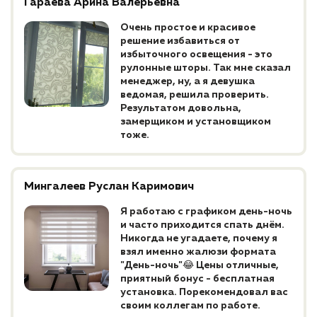
Гараева Арина Валерьевна
Очень простое и красивое
решение избавиться от
избыточного освещения - это
рулонные шторы. Так мне сказал
менеджер, ну, а я девушка
ведомая, решила проверить.
Результатом довольна,
замерщиком и установщиком
тоже.
Мингалеев Руслан Каримович
Я работаю с графиком день-ночь
и часто приходится спать днём.
Никогда не угадаете, почему я
взял именно жалюзи формата
"День-ночь"😂 Цены отличные,
приятный бонус - бесплатная
установка. Порекомендовал вас
своим коллегам по работе.