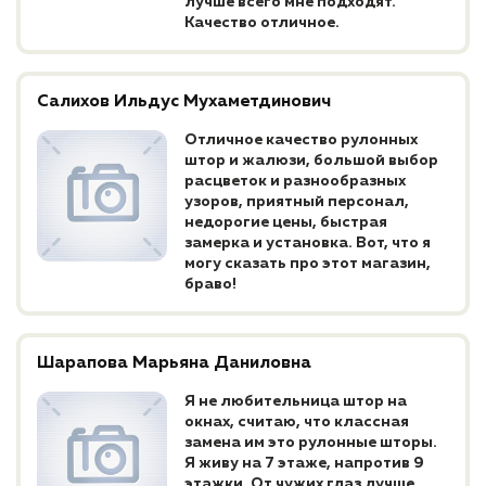
лучше всего мне подходят.
Качество отличное.
Салихов Ильдус Мухаметдинович
Отличное качество рулонных
штор и жалюзи, большой выбор
расцветок и разнообразных
узоров, приятный персонал,
недорогие цены, быстрая
замерка и установка. Вот, что я
могу сказать про этот магазин,
браво!
Шарапова Марьяна Даниловна
Я не любительница штор на
окнах, считаю, что классная
замена им это рулонные шторы.
Я живу на 7 этаже, напротив 9
этажки. От чужих глаз лучше